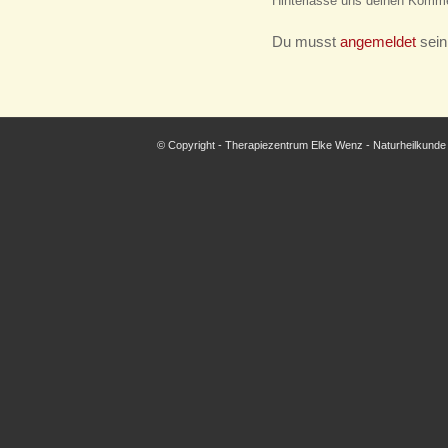
Hinterlasse uns deinen Komme
Du musst
angemeldet
sein
© Copyright - Therapiezentrum Elke Wenz - Naturheilkunde 