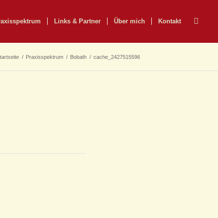
raxisspektrum
Links & Partner
Über mich
Kontakt
tartseite
/
Praxisspektrum
/
Bobath
/
cache_2427515596