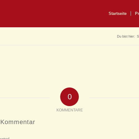
Startseite
P
Du bist hier:
S
0
KOMMENTARE
n Kommentar