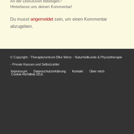
An der Diskussion beteiligen?
Hinterlasse uns deinen Kommentar!
Du musst
angemeldet
sein, um einen Kommentar
abzugeben.
© Copyright - Therapiezentrum Elke Wenz - Naturheilkunde & Physiotherapie
- Private Kassen und Selbstzahler
Impressum
Datenschutzerklärung
Kontakt
Über mich
Cookie-Richtlinie (EU)