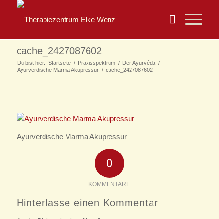
cache_2427087602
Du bist hier:
Startseite
/
Praxisspektrum
/
Der Āyurvéda
/
Ayurverdische Marma Akupressur
/
cache_2427087602
Ayurverdische Marma Akupressur
0
KOMMENTARE
Hinterlasse einen Kommentar