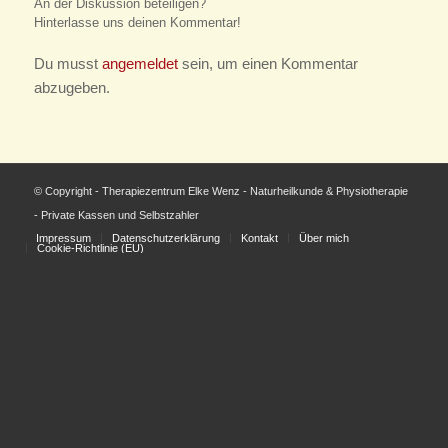
An der Diskussion beteiligen?
Hinterlasse uns deinen Kommentar!
Du musst
angemeldet
sein, um einen Kommentar
abzugeben.
© Copyright - Therapiezentrum Elke Wenz - Naturheilkunde & Physiotherapie
- Private Kassen und Selbstzahler
Impressum
Datenschutzerklärung
Kontakt
Über mich
Cookie-Richtlinie (EU)