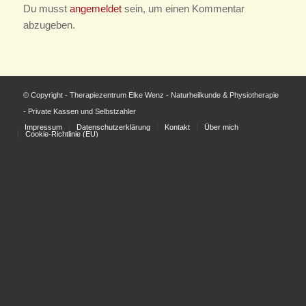
Du musst
angemeldet
sein, um einen Kommentar
abzugeben.
© Copyright - Therapiezentrum Elke Wenz - Naturheilkunde & Physiotherapie
- Private Kassen und Selbstzahler
Impressum
Datenschutzerklärung
Kontakt
Über mich
Cookie-Richtlinie (EU)