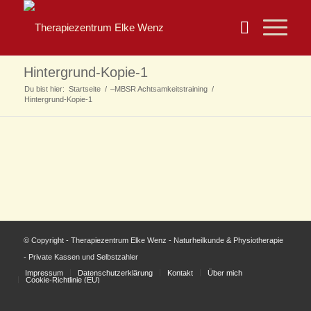
Hintergrund-Kopie-1
Du bist hier:
Startseite
/
–MBSR Achtsamkeitstraining
/
Hintergrund-Kopie-1
© Copyright - Therapiezentrum Elke Wenz - Naturheilkunde & Physiotherapie
- Private Kassen und Selbstzahler
Impressum
Datenschutzerklärung
Kontakt
Über mich
Cookie-Richtlinie (EU)