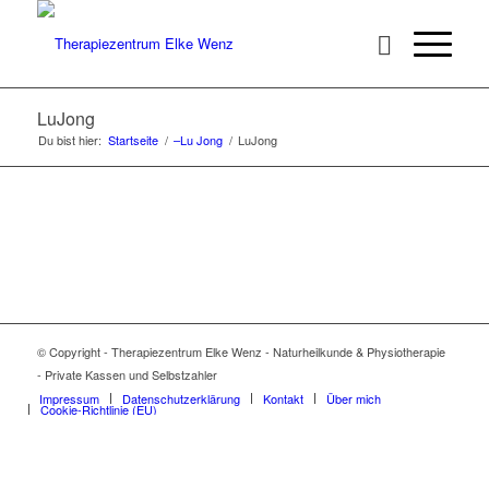
LuJong
Du bist hier:
Startseite
/
–Lu Jong
/
LuJong
© Copyright - Therapiezentrum Elke Wenz - Naturheilkunde & Physiotherapie
- Private Kassen und Selbstzahler
Impressum
Datenschutzerklärung
Kontakt
Über mich
Cookie-Richtlinie (EU)